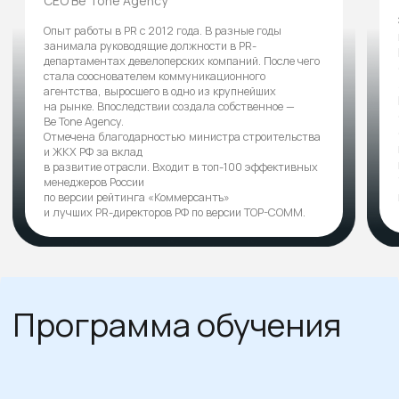
Урок №2
Медиапрофиль бренда:
структура, смысл и точки
влияния
Как выстраивать узнаваемость и доверие
через системную работу с медиа
— Формирование медиапрофиля бренда:
позиционирование, tone of voice, ключевые
факты.
— Работа с контентом: публикации, события,
коллаборации, экспертные комментарии.
— Определение приоритетных площадок —
СМИ, блогеры, профессиональные
и тематические платформы.
— Эффективные форматы коммуникации:
новости, интервью, видео, подкасты,
инфографика.
— Системный подход к построению
узнаваемости и укреплению доверия к бренду
девелопера.
Елена Платонова