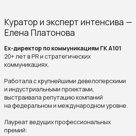
Яна Максимова
Ксения Соломатина
Управляющий партнер ко
агентства Maksimova&Byko
CEO Be Tone Agency
Эксперт по PR и коммуни
Опыт работы в PR с 2012 года. В разные годы
в девелопменте с опытом 
занимала руководящие должности в PR-
Руководила информационн
департаментах девелоперских компаний. После чего
Group, участвовала в раб
стала сооснователем коммуникационного
застройщиков Московской
агентства, выросшего в одно из крупнейших
Под её руководством Maks
на рынке. Впоследствии создала собственное —
Consulting два года подря
Be Tone Agency.
среди агентств в сфере 
Отмечена благодарностью министра строительства
и входит в ТОП-30 Национ
и ЖКХ РФ за вклад