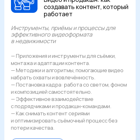
по коммуникациям
чтобы собрать системный PR-план,
использовать тренды и инструменты,
наладить работу с медиа, блогерами
и соцсетями
Руководитель отдела
маркетинга
чтобы встроить PR в маркетинговую
стратегию, усилить воронку продаж
и получить управляемый канал доверия
Маркетолог
чтобы понять, как PR влияет на спрос
и результаты, и использовать его
вместе с digital-инструментами
SMM-специалист
чтобы связать контент
и инфлюенсеров с маркетинговыми