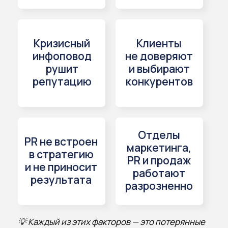
Куратор и эксперт интенсива —
Елена Платонова
Ex-директор по коммуникациям ГК A101
20+ лет в PR и стратегических
коммуникациях.
Работала с крупнейшими девелоперскими