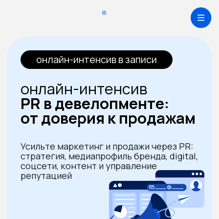
Каталог
онлайн-интенсив в записи
Онлайн-обучение
онлайн-интенсив
Мастер лекции
PR в девелопменте:
База знаний
от доверия к продажам
Библиотека
Компаниям
Усильте маркетинг и продажи через PR:
стратегия, медиапрофиль бренда, digital,
соцсети, контент и управление
О нас
репутацией
Блог
Учиться бесплатно
8 эфиров
с экспертами
Личный кабинет
обратная связь
Оставить заявку
от куратора