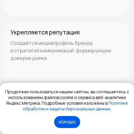
ОГРН: 1237200011476; ИНН: 7203558675
Каталог
Навигация
Онлайн-интенсивы
Для кого
Мастер-лекции
Преимущества
Библиотека
Кейсы
База знаний
Отзывы учеников
Траектория
Блог
Популярные вопросы
Продолжая пользоваться нашим сайтом, вы соглашаетесь с
использованием файлов cookie и сервиса веб-аналитики
О компании GMK
О нас
Яндекс.Метрика. Подробные условия изложены в
Политике
обработки и защиты персональных данных
.
GMK
Команда
GMKBlog
О проекте
ХОРОШО
GMKTalks
Лицензия