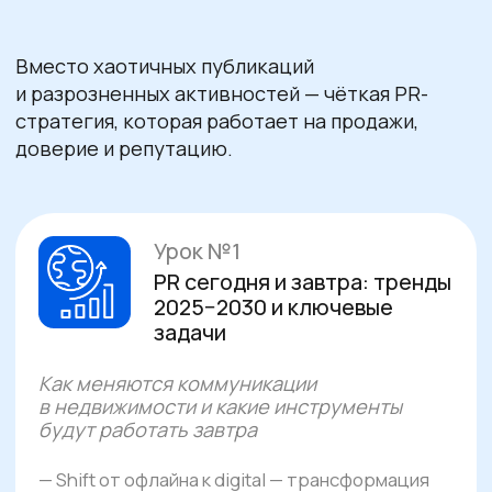
Урок №3
PR-бюджет 2025:
эффективность,
приоритеты и аналитика
Как выстраивать стратегию расходов
и повышать отдачу от коммуникаций
— Рост инвестиций в искусственный интеллект
и его влияние на структуру PR-бюджета.
— Платные каналы коммуникаций: как выбирать
эффективные инструменты и оптимизировать
медиаразмещение.
— Анализ конкурентных бюджетов — кто,
сколько и на что тратит в сегменте
недвижимости.
— Сравнение тарифов и результатов
по кварталам: как измерять динамику
и эффективность расходов.
— Влияние нового закона о рекламе
на планирование и реализацию PR-
активностей.
Яна Максимова