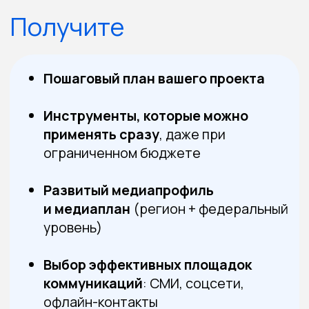
проект надеюсь реализовать в
ближайшее время. Благодарна за
обратную связь, поддержку и такую
щедрость, с которой спикеры
Скидка - 20%
делились опытом.
от 833 рублей
в месяц при оплате Яндекс Сплит
10 000₽
23 000₽
Что входит в обучение:
8 уроков в записи
с презентациями
и полезными инструментами
Дополнительные материалы и чек-
листы
для самостоятельной работы
Возможность задать вопросы
экспертам
по содержанию обучения