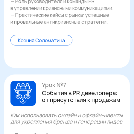
Пошаговый план вашего проекта
Инструменты, которые можно
применять сразу
, даже при
ограниченном бюджете
Развитый медиапрофиль
и медиаплан
(регион + федеральный
уровень)
Выбор эффективных площадок
коммуникаций
: СМИ, соцсети,
офлайн-контакты
Алгоритмы,
как стать интересным
для журналистов и целевых
аудиторий
Форматы материалов
: комментарии,
релизы, подкасты, видео,
инфографика и др.
Обратную связь экспертов-