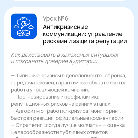
Формировать
медиапрофиль
бренда
и выстраивать узнаваемость
компании на рынке
Работать с
бюджетом PR
:
расставлять приоритеты,
оптимизировать расходы
и оценивать эффективность
Разрабатывать
антикризисные
сценарии
и грамотно действовать
в сложных ситуациях
Создавать
контент-планы
и концепции событий
для соцсетей,
мероприятий и видеопроектов
Получите