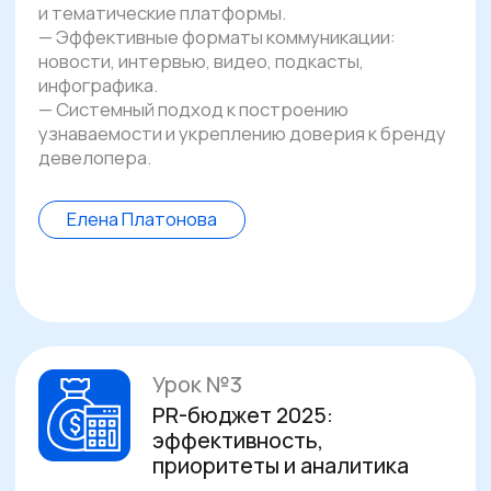
Урок №6
Антикризисные
коммуникации: управление
рисками и защита репутации
Как действовать в кризисных ситуациях
и сохранять доверие аудитории
— Типичные кризисы в девелопменте: стройка,
передача ключей, гарантийные обязательства,
работа управляющей компании.
— Прогнозирование и профилактика
репутационных рисков на ранних этапах.
— Алгоритм отработки кризиса: мониторинг,
быстрая реакция, официальные комментарии.
— Стратегия «когда лучше молчать» — оценка
целесообразности публичных ответов.
— Роль руководителя и команды PR
в управлении кризисными коммуникациями.
— Практические кейсы с рынка: успешные
и провальные антикризисные стратегии.