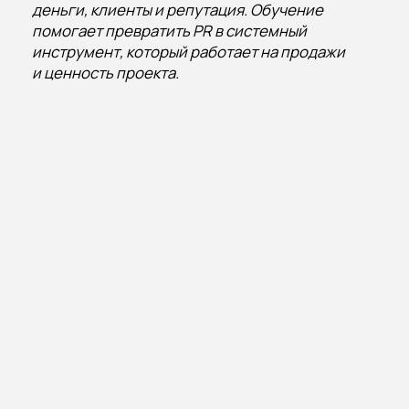
и индустриальными проектами,
выстраивала репутацию компаний
на федеральном и международном уровне.
Лауреат ведущих профессиональных
премий:
Серебряный Лучник, Gold Quill Awards,
Communication for Future Davos Awards,
EMEA SABRE Awards.
даёт обратную связь по заданиям
разбирает PR-план на индивидуальной сессии
делится рабочими инструментами и реальными
кейсами
показывает, как PR становится стратегическим
драйвером продаж и репутации
помогает участникам собрать PR-проект в единую
систему