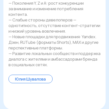
Научитесь
Быть
интересными рынку
и вызывать доверие
у покупателей
Анализировать тренды PR
в недвижимости
и выделять то, что
действительно работает,
а не является модой
Мыслить
стратегически
, превращая
коммуникации в инструмент продаж
и роста репутации