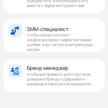
Сертификат
Отправим удостоверение
установленного образца после
обучения
Высокие результаты
Учим по реальным кейсам
экспертов GMK
Читать кейсы GMK