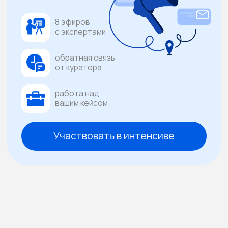
работа над
вашим кейсом
Участвовать в интенсиве
Много коммуникаций,
а результата нет?
Кажется, что активность есть:
новости, публикации, события.
Но клиенты не доверяют, инвесторы
сомневаются, а продажи не растут.
Много
Бюджет на PR