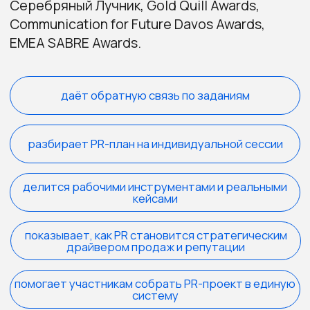
пиар-агентств РАСО. Аген
в развитие отрасли. Входит в топ-100 эффективных
18 профессиональных нагр
менеджеров России
при WOW Awards 2025.
по версии рейтинга «Коммерсантъ»
и лучших PR-директоров РФ по версии TOP-COMM.
Программа обучения
Вместо хаотичных публикаций
и разрозненных активностей — чёткая PR-
стратегия, которая работает на продажи,
доверие и репутацию.
Урок №1
PR сегодня и завтра: тренды
2025−2030 и ключевые
задачи
Как меняются коммуникации