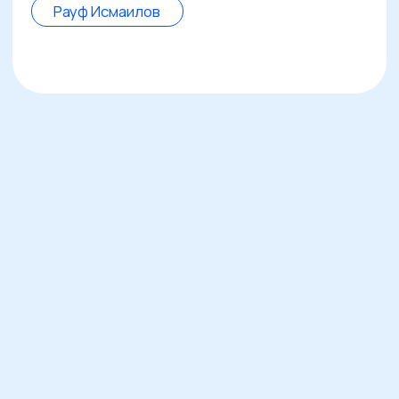
целями, а не считать в метрики ради
метрик
Бренд-менеджер
чтобы выстраивать долгосрочное
доверие к бренду и удерживать
внимание в перегретом медиаполе
Что меняется в проектах
после интенсива
PR работает на продажи
Появляется системный PR-план, который
поддерживает лидогенерацию и ускоряет
сделки