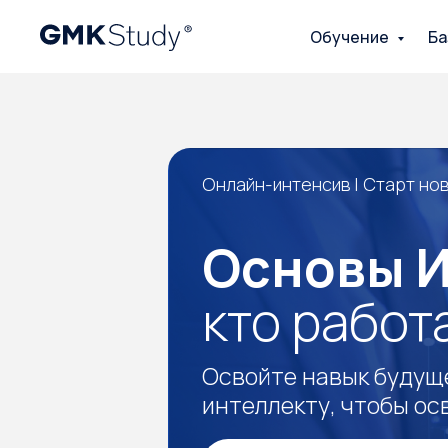
Обучение
Ба
Онлайн-интенсив | Старт нового по
Основы ИИ
кто работае
Освойте навык будущего и
интеллекту, чтобы освобо
Записаться в лист ожида