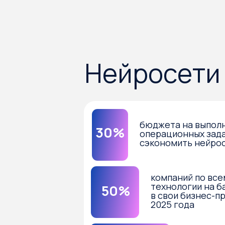
Нейросети в 
бюджета на выполнение
30%
операционных задач поз
сэкономить нейросети
компаний по всему ми
технологии на базе н
50%
в свои бизнес-процесс
2025 года
увеличился спр
67%
на
на специалисто
работы с ИИ к 2
предпри
результ