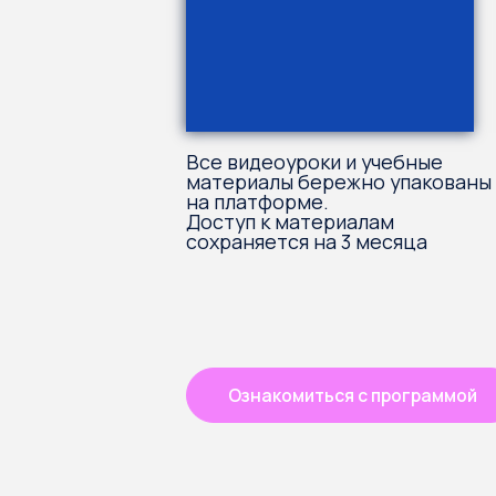
Ознакомиться с программой
Эксперт и авто
Василиса Боло
AI manager образовател
AnyClass.
7 лет руководит разработкой продукт
с EdTech и AI. Работала с онлайн-шко
и системой «Умный дом» в МТС, Beeli
TWINO, проектом профориентации де