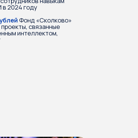
йросетями,
ми