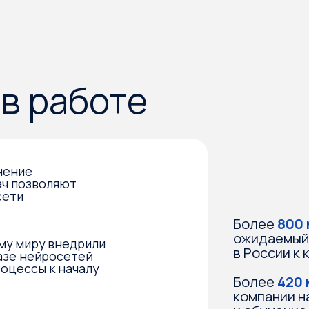
работе
воляют
Более
800 млрд рубл
ожидаемый объем рын
ру внедрили
в России к концу 2025
ейросетей
ы к началу
Более
420 млрд рубл
компании на развитие
и обучение сотрудник
работы с ИИ в 2024 го
ос
в с навыками
554 млрд рублей
Фонд
025 году
выделил на проекты, 
с искусственным инте
в 2024 году
ятий достигли измеримых
атов от использования ИИ