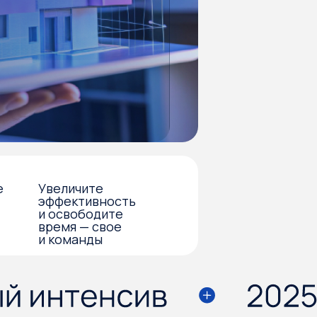
чите
тивность
ободите
 — свое
анды