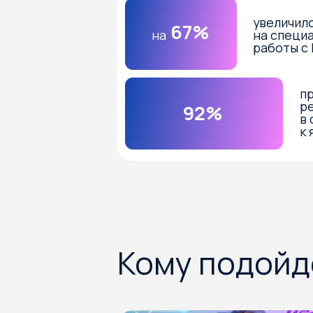
92%
в своих
к январ
Кому подойдет
Для тех, кто только начинает рабо
и не понимает, с чего начать