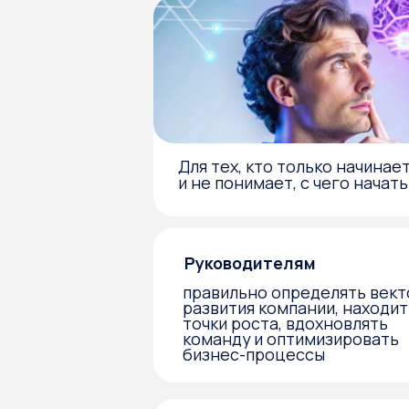
Руководителям
правильно определять вектор
развития компании, находить
точки роста, вдохновлять
команду и оптимизировать
бизнес-процессы
Продуктологам
разрабатывать WOW-
решения в продукте
и внедрять фишки, в которые
влюбится клиент
Вы получите: