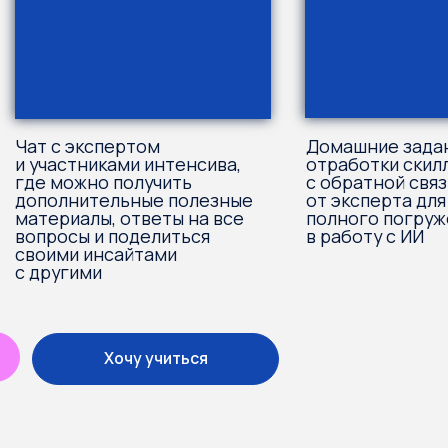
Хочу учиться
р интенсива —
това
ьной платформы
ов, связанных
лой Smart-University
ne, финтех-группой
тей в Open Me.