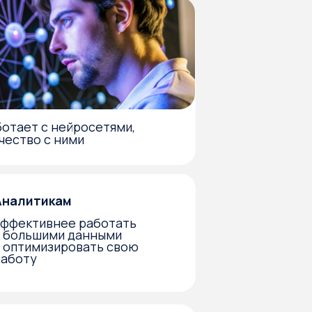
 работать
данными
овать свою
 по продажам
ть данные
вать спрос,
рованные
 и рекомендации