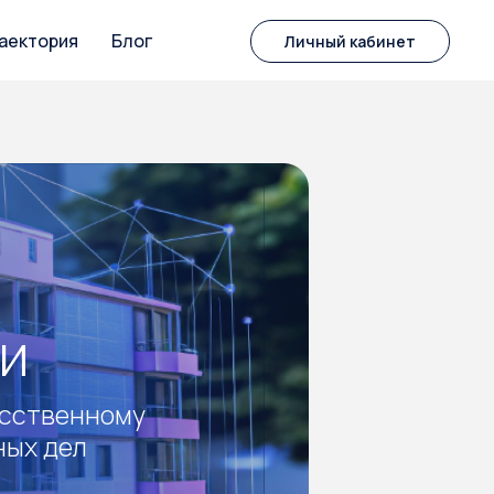
аектория
Блог
Личный кабинет
му