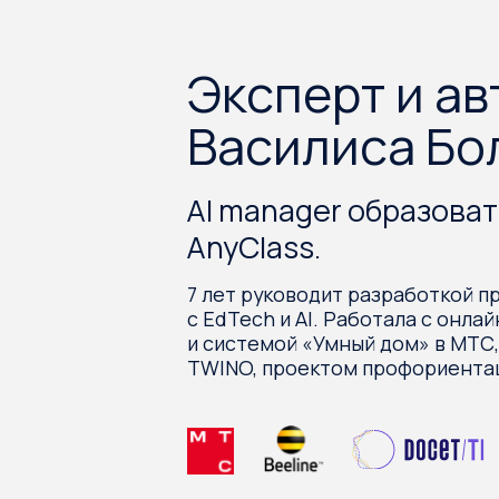
Программа инт
Урок 1
Обзор моделей языков
Урок 2