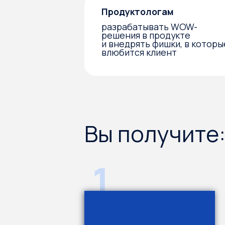
1
Все видеоуроки и учебные
Чат 
материалы бережно упакованы
и уч
на платформе.
где
Доступ к материалам
доп
сохраняется на 3 месяца
мате
вопр
сво
с др