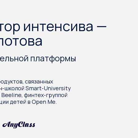
енсива
ых ИИ