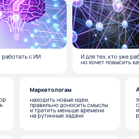
Аналитикам
Маркетологам
эффективнее
находить новые идеи,
с большими 
правильно доносить смыслы
и оптимизир
и тратить меньше времени
работу
на рутинные задачи
Специалистам агентств
Менеджерам
недвижимости
анализирова
быстро анализировать рынок
и прогнозиро
и целевую аудиторию
создавать
персонализи
предложения