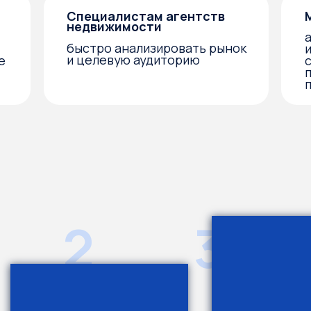
2
3
с экспертом
Домашние задания для
Д
астниками интенсива,
отработки скиллов
C
 можно получить
с обратной связью
з
олнительные полезные
от эксперта для
н
риалы, ответы на все
полного погружения
о
осы и поделиться
в работу с ИИ
ими инсайтами
угими