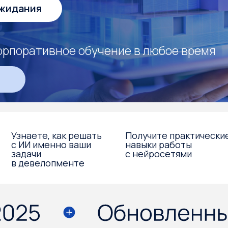
ративное обучение в любое время
аете, как решать
Получите практические
Увели
И именно ваши
навыки работы
эффек
ачи
с нейросетями
и осв
евелопменте
время
и ком