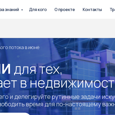
за знаний
Для кого
О проекте
Контакты
Тр
тока в июне
для тех,
т в недвижимости
 делегируйте рутинные задачи искусственно
дить время для по-настоящему важных дел
ния