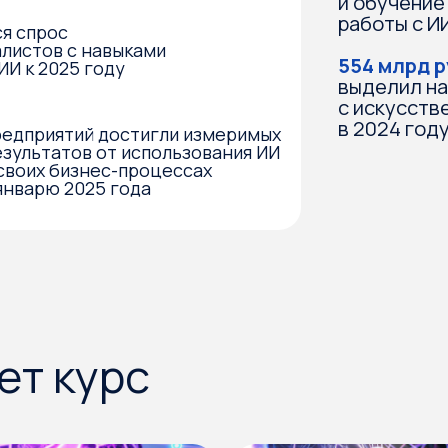
 бизнес-процессах
ю 2025 года
 курс
тать с ИИ
И для тех, кто уже работает с не
но хочет повысить качество с ни