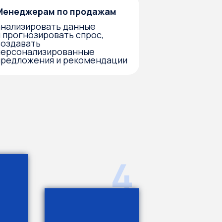
4
оступ к учебному
hatGPT для выполнения
аданий и тестирования
авыков — вам не нужно
плачивать нейросеть