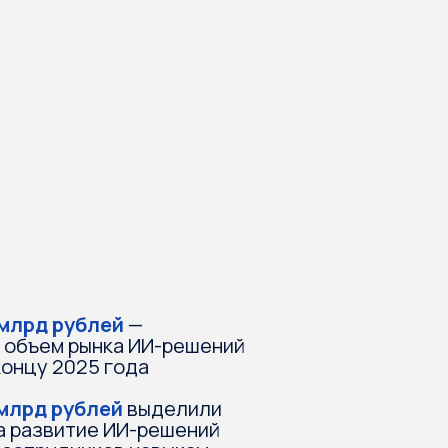
ей
—
ка ИИ-решений
 года
ей
выделили
 ИИ-решений
ов навыкам
ду
 «Сколково»
связанные
ллектом,