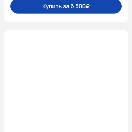
Купить за 890₽
Стройка, которая
продает
В 9 из 10 случаев стройка напоминает
место военных действий. И в таком
виде не способствует росту продаж.
Но можно ли заставить строительную
площадку работать на девелопера?