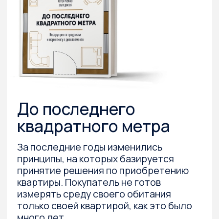
Оставить заявку
Контакты
8 800 350 61 97
625002, Тюменская область,
г. Тюмень, ул. Водопроводная 16/1.
gmkstudy@gmail.com
ОГРН: 1237200011476; ИНН: 7203558675
Каталог
Навигация