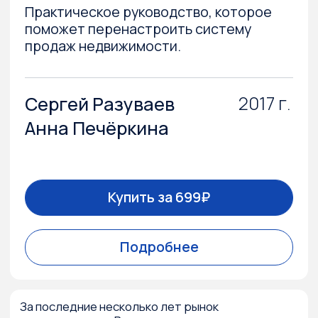
разобраться в ситуации и провести
анализ работы отдела продаж, чтобы
при необходимости оперативно
перестроить систему или построить
ее с нуля.
2016 г.
Сергей Разуваев
Анна Шишкина
Купить за 499₽
Подробнее
За 11 лет работы у авторов накопился
значительный опыт — и они знают, какие
системные ошибки совершают сотрудники
и руководители отделов продаж
в деволопменте. Сергей и Анна уверены, что
их можно избежать, зная, как правильно
должен функционировать отдел продаж.
Проведение аудита даже собственными