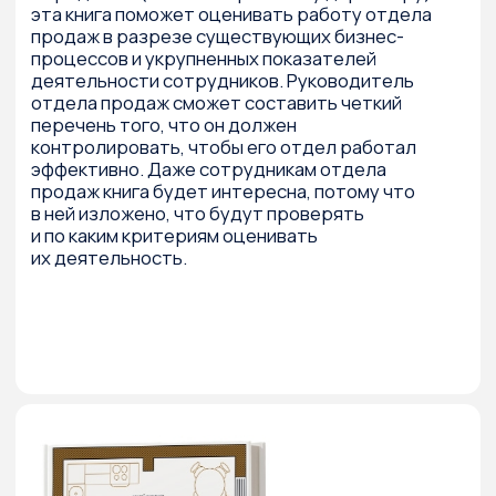
ведется о компании, в которой я не работаю.
На страницах книги она так и называется —
Компания. Компания — второй игрок по объему
вводимого жилья в нашем регионе. За те годы,
когда Компания реализовывала проект
застройки Заозерного микрорайона, она
внедрила новую культуру строительства
и практически перекроила региональный
рынок. Основной акцент был сделан
на использование нестандартных для
региональных компаний маркетинговых
стратегий и инструментов. Многие из этих
инструментов были впоследствии
использованы в различных городах, в том
числе и миллионниках. За те годы, что
я занимался этим проектом в качестве
консультанта, я в какой-то степени сроднился
с клиентом, что не могло не сказаться
на проекте. Это давало свои плюсы и минусы.
Я постарался предельно откровенно
рассказать о том, что мы делали и что это
давало проекту.