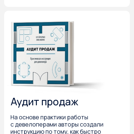
квартира — подъезд — двор — квартал —
район.
Таким образом, вопрос стоимости
квадратного метра хоть и не теряет своей
значимости, но оттесняется на второй, даже
на третий план. Маркетинг продукта
и территории проекта выходят на первую
линию. Стоимость квадратного метра может
быть существенно выше конкурента,
но за счет продуманной эргономики квартир,
квартирографии, благоустройству
территории потребитель делает осознанный
выбор в вашу пользу.
В данной книге собран наш опыт в реализации
проектов «экономического» формата в семи
городах (Новосибирск, Омск, Тюмень,
Екатеринбург, Сургут, Ставрополь, Вологда)
за последние пять лет. Общий объем
реализуемых проектов более миллиона
квадратных метров.
Данная книга построена по принципу
инструкции: минимум теории, максимум
инструкций — «что» и «как» делать.
В книге рассматриваются следующие темы
и нюансы:
1. Стройка. От шоурума и подсветки дома