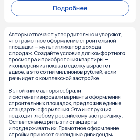
схем.
Можно ли в нестабильных условиях рынка
максимизировать прибыль и увеличить
продажи? Авторы отвечают утвердительно
и уверяют, что грамотная трансформация
бизнес-процессов и принципов
взаимодействия с риелторами —
мультипликатор дохода для девелопера:
настройка и эффективное использование
дополнительных каналов продаж
первичной недвижимости с помощью
агентств недвижимости;
адаптация партнерского канала
к региональному рынку и корпоративной
культуре компании-партнера;регулярная
ревизия каналов продаж на основе
обратной связи от партнеров;
b2b-агрегаторы как единая точка входа
в партнерский канал для застройщика;
рост продаж через партнерский канал
на 10% и выше.
Для кого эта книга:
Девелоперы, застройщики, риелторы
Руководители, собственники,
коммерческие директора, РОПы
девелоперских компаний
Собственники, руководители крупных
агентств недвижимости.