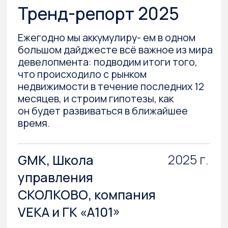
2017 г.
Сергей Разуваев
Диана Жданова
Анастасия Чекина
Купить за 499₽
Подробнее
Авторы отвечают утвердительно и уверяют,
что грамотное оформление строительной
площадки — мультипликатор дохода
с продаж. Создайте условия для комфортного
просмотра и приобретения квартиры —
и конверсия из показа в сделку вырастет
вдвое, а это сотни миллионов рублей, если
речь идет о комплексной застройке.
В этой книге авторы собрали
и систематизировали варианты оформления
строительных площадок, предложив единые
стандарты оформления. Эта инструкция