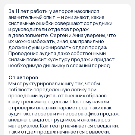
Маркетинг за МКАДом
Конкретно — о том, как во времена
кризиса (!) довольно далеко от Москвы
(!!) российскими маркетологами (!!!)
был реализован очень и очень
успешный маркетинговый проект.
2011 г.
Сергей Разуваев
Купить за 359₽
Подробнее
Приемы и фишки, впервые использованные