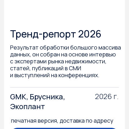
Тренд-репорт 2025
Ежегодно мы аккумулиру- ем в одном
большом дайджесте всё важное из мира
девелопмента: подводим итоги того,
что происходило с рынком
недвижимости в течение последних 12
месяцев, и строим гипотезы, как
он будет развиваться в ближайшее
время.
2025 г.
GMK, Школа
управления
СКОЛКОВО, компания
VEKA и ГК «А101»