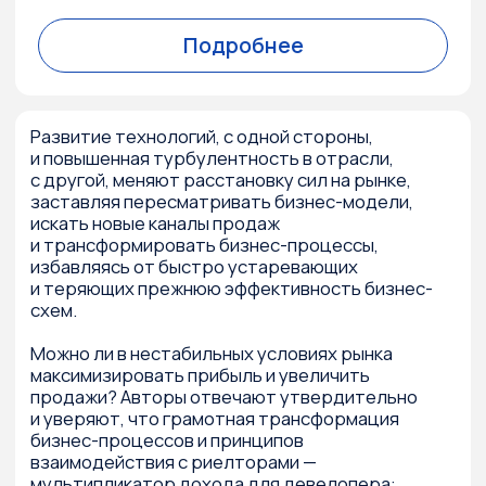
часть захлебнулась в потоке информации,
запуталась и растерялась. Первым
менеджеры по продажам оказались попросту
не нужны. «Я и так все знаю, — гордо заявляют
они. — Просто дайте мне скидку!» «Я ничего
не понимаю, — в это же время говорят вторые.
— Помогите мне разобраться в том, чего
я хочу». Ни с теми, ни с другими традиционные
модели продаж недвижимости не работают.
С клиентами «я-все-знаю-сам» менеджеры
теряются, упускают инициативу и в итоге или
попросту не могут удержать их, или работают
по принципу «что требуют, то и продаю».
Именно клиенты-всезнайки пишут
в социальных сетях многочисленные отзывы
о непрофессионализме менеджеров
по продажам. Им было бы гораздо проще
покупать на сайтах, самостоятельно выбирая
квартиру и условия сделки.
Между тем клиентам «помогите-мне-
разобраться» тоже непросто. У них нет
ответов на стандартные вопросы
менеджеров: какую конкретно квартиру
вы хотите купить и на каких условиях. Им нужна
помощь. Кто-то должен сориентировать
их на рынке, подсказать, как реагировать
на изменения, рассказать о новых стандартах
градостроительства, помочь определиться
с критериями выбора. Они не пишут
отрицательных отзывов в соцсетях. Но и не