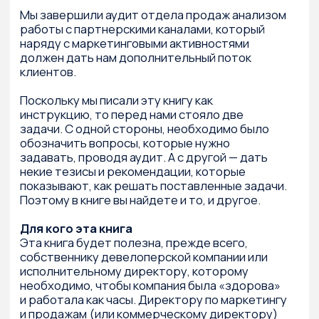
Я читал много различной литературы
по маркетингу. Многое из того, что читал, мне
нравилось, что-то нет. Обратил внимание, что
не нахожу книг, которые могли бы помочь мне
в решении насущных проблем. Есть книги
об управлении корпорациями, прекрасные
исследования относительно развития рынков
и целых отраслей. Все это весьма интересно
и познавательно. Но что с ними делать, как
применить этот опыт, тем более что
по большей части он зарубежный?
В последнее время стали появляться труды
российских специалистов. Отдаю им должное,
некоторые из них потрясают своей простотой
и доступностью. Однако я не встречал книг,
написанных по принципу «сделал — получил
результат», где раскрывалась бы суть
проекта, прослеживался бы весь путь от его
начала до логического завершения. Мне
всегда было интересно, как та или иная
компания добивается результата, во что это
обходится и что, а главное, сколько это дает.
И интерес был не только к глянцевой стороне
дела. Всегда хочется понимать проблематику
того, что происходит внутри проекта, чего
не видно со стороны.
В своей книге я попытался раскрыть
внутренние процессы, происходившие при
реализации довольно крупного
регионального строительного проекта («8
ярдов»). Любопытно еще и то, что рассказ