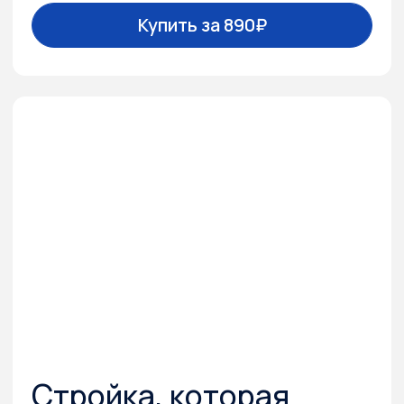
подходит любому российскому застройщику.
Остается внедрить эти стандарты
и поддерживать их. Грамотное оформление
стройки принесет очевидные дивиденды:
рост продаж;
добавленная стоимость по отношению
к конкурентам;
сила бренда;
имидж социальной ответственности.
Девелопер и риелтор
Все инструменты носят прикладной