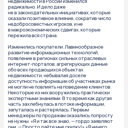
силами повысит культуру продаж и придаст
необходимую динамику в сложный период.
От авторов
Мы структурировали книгу так, чтобы
соблюсти определенную логику при
проведении аудита: от внешних образов
к внутренним процессам. Поэтому начали
с проверки внешних параметров, таких как
аудит экстерьера и интерьера офиса продаж,
внешнего вида сотрудников и анализа pos-
материалов. Как театр начинается с вешалки,
так и отдел продаж начинается с вывески.
В продажах нет мелочей. Все имеет
значение — не только в том, что и как
мы делаем, но и даже в том, где проходит
общение с клиентом.
Затем мы описали, как проводить аудит
структуры отдела продаж девелопера, какие
задачи должен выполнять каждый
из сотрудников отдела продаж, потому что
грамотно построенная структура может
решить ряд серьезных проблем, с которыми
сталкивается клиент на этапе покупки
квартиры.
Далее мы перешли к анализу эффективности
работы отдела продаж, проанализировали
бизнес-процессы, техники работы
менеджеров по продажам. Ведь то, как