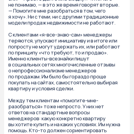
работают наши продавцы, имеет
значительное влияние на итог переговоров
и здесь важны мотивация, системное
обучение, тренировки и контроль.
Мы завершили аудит отдела продаж анализом
работы с партнерскими каналами, который
наряду с маркетинговыми активностями
должен дать нам дополнительный поток
клиентов.
Поскольку мы писали эту книгу как
инструкцию, то перед нами стояло две
задачи. С одной стороны, необходимо было
обозначить вопросы, которые нужно
задавать, проводя аудит. А с другой — дать
некие тезисы и рекомендации, которые
показывают, как решать поставленные задачи.
Поэтому в книге вы найдете и то, и другое.
Для кого эта книга
Эта книга будет полезна, прежде всего,
собственнику девелоперской компании или
исполнительному директору, которому
необходимо, чтобы компания была «здорова»
и работала как часы. Директору по маркетингу
и продажам (или коммерческому директору)
эта книга поможет оценивать работу отдела
продаж в разрезе существующих бизнес-
процессов и укрупненных показателей
деятельности сотрудников. Руководитель