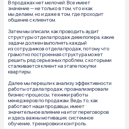
там, потом успешно применялись в городах-
миллионниках. Глобально — о том, что
грамотный, решительный и креативный
маркетинг может все или почти все.
А совсем подробно о том, как все
происходило, лучше прочитать самим!
Почему мы решили издать эту книгу
Лучше всего об этом сказал один из гуру
маркетинга Николас Коро:
Книги, стоящие на полке деловой литературы,
бывают умными и глупыми, скучными
и яркими, интригующими и предсказуемыми.
Вот только искренних книг о маркетинге
на русском языке и о русском опыте
практически нет. Книга Сергея Разуваева
отличается не просто искренностью, а почти
исповедальностью, что заставляет верить,
сопереживать и к последним страницам
становиться уже не только читателем,
а партнером, членом команды
.
Для кого эта книга
Для маркетологов любого ранга, сферы
деятельности и — главное — места
проживания
От автора