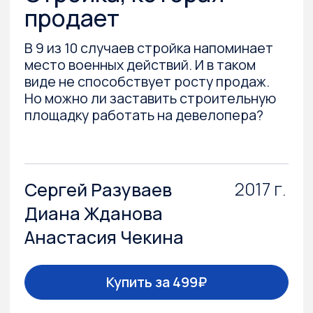
характер. Руководство будет полезно
любому российскому застройщику,
который хочет разобраться
в агентском канале продаж и грамотно
его настроить.
2019 г.
Сергей Разуваев
Анна Шишкина
Анна Печёркина
Купить за 499₽
Подробнее
Развитие технологий, с одной стороны,
и повышенная турбулентность в отрасли,
с другой, меняют расстановку сил на рынке,
заставляя пересматривать бизнес-модели,
искать новые каналы продаж
и трансформировать бизнес-процессы,
избавляясь от быстро устаревающих
и теряющих прежнюю эффективность бизнес-