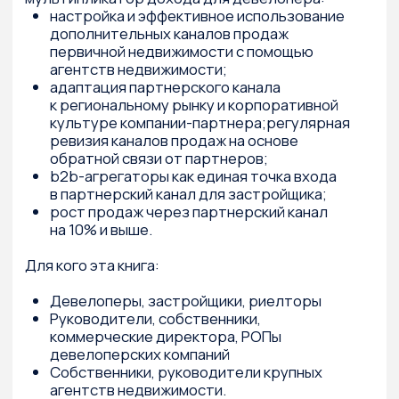
покупают, предпочитая дождаться более
спокойных времен.
Ни тому, ни другому типу клиентов не нужен
классический менеджер по продажам,
рассказывающий о том, какие квартиры сейчас
имеются в наличии и по какой цене. И тем,
и другим этого уже слишком мало.
Авторы этой книги уверены: руководители
и менеджеры отделов продаж должны
управлять своими результатами
и формировать добавленную ценность для
клиентов.
За несколько лет работы с региональными
компаниями они выработали технологию
перенастройки коммерческих служб
застройщиков, внедрения инструментов
активного управления продажами. В этой
книге они обобщили результаты
сотрудничества с несколькими десятками
компаний-застройщиков. Инструменты,
о которых идет речь в книге, прошли проверку
на прочность как в отделах продаж,
создававшихся с нуля, так и в уже
сложившихся командах, переживших
настоящую революцию.
Для кого эта книга: