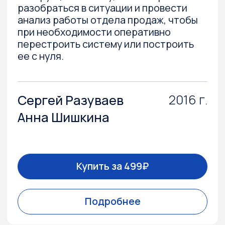
до строительного городка и оформления
забора;
2. Продукт. Планировки, благоустройство
и нейминг (названия);
3. Атрибуты продаж — вывеска и бланк,
корпоративная газета, внешний вид
менеджера, календарь, прайс, буклеты,
сувенирная продукция и изделия для
жителей — от памятки новосела
до благодарности за покупку;
4. Инструменты продаж, каналы продаж,
финансовые инструменты;
5. Продвижение. KPI, рекламные кампании
и инструменты, события, структура и расчет
маркетингового бюджета.