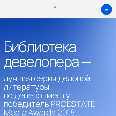
Каталог
Онлайн-обучение
Библиотека
Мастер лекции
девелопера —
База знаний
Библиотека
лучшая серия деловой
Компаниям
литературы
О нас
по девелопменту,
Блог
победитель PROESTATE
Media Awards 2018
Учиться бесплатно
Личный кабинет
Оставить заявку
Выбери книгу