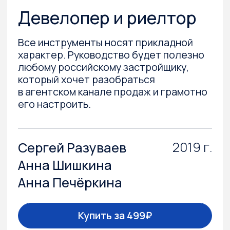
Анна Печёркина
Купить за 699₽
Подробнее
За последние несколько лет рынок
недвижимости в России изменился
радикально. И дело даже
не в законодательных инициативах, которые
оказали позитивное влияние, сократив число
недобросовестных игроков, и не
в макроэкономических сдвигах, которые
пережила вся страна.
Изменились покупатели. Лавинообразное
развитие информационных технологий,
появление в регионах сильных отраслевых
интернет-порталов, агрегирующих данные
обо всех продающихся объектах
недвижимости, небывалая доселе
доступность информации об участниках рынка
не могли не повлиять на поведение клиентов.
Некоторые из них вооружились практически
экспертными знаниями. В то время как другая