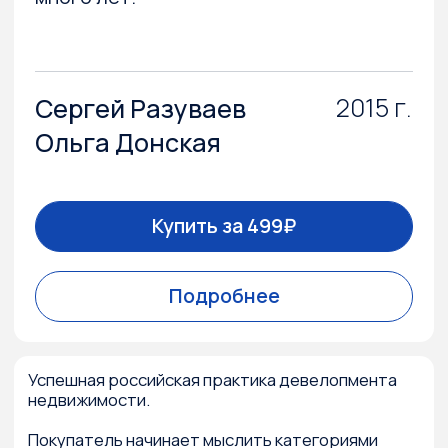
Онлайн-интенсивы
Для кого
Мастер-лекции
Преимущества
Библиотека
Кейсы
База знаний
Отзывы учеников
Траектория
Блог
Популярные вопросы
О компании GMK
О нас
GMK
Команда
GMKBlog
О проекте
GMKTalks
Лицензия
Сценарии жизни