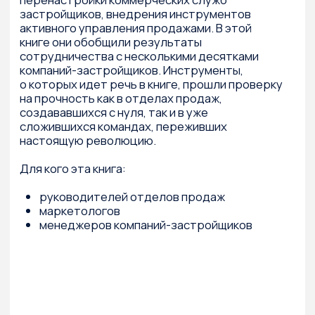
За последние годы изменились
принципы, на которых базируется
принятие решения по приобретению
квартиры. Покупатель не готов
измерять среду своего обитания
только своей квартирой, как это было
много лет.
2015 г.
Сергей Разуваев
Ольга Донская
Купить за 499₽
Подробнее
Успешная российская практика девелопмента
недвижимости.
Покупатель начинает мыслить категориями