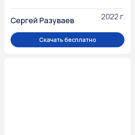
Тренд-репорт 2026
Результат обработки большого массива
данных, он собран на основе интервью
с экспертами рынка недвижимости,
статей, публикаций в СМИ
и выступлений на конференциях.
2026 г.
GMK, Брусника,
Экоплант
печатная версия, доставка по адресу
Купить за 6 500₽