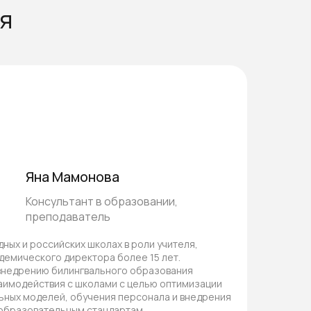
ия
Яна Мамонова
Консультант в образовании,
преподаватель
ных и российских школах в роли учителя,
адемического директора более 15 лет.
внедрению билингвального образования
заимодействия с школами с целью оптимизации
ьных моделей, обучения персонала и внедрения
образовательным стандартам.