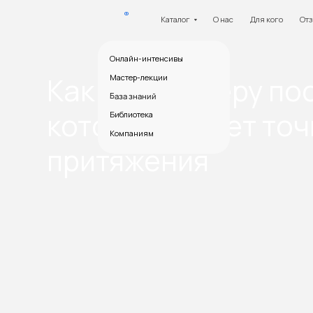
Каталог
О нас
Для кого
Отзывы
Б
Онлайн-интенсивы
Как девелоперу постр
Мастер-лекции
База знаний
которая станет точко
Библиотека
Компаниям
притяжения