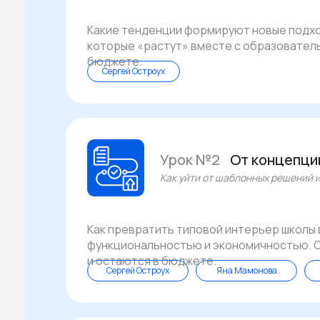
Какие тенденции формируют новые подхо
которые «растут» вместе с образовател
бюджете.
Сергей Остроух
Урок №2
От концепци
Как уйти от шаблонных решений и
Как превратить типовой интерьер школы 
функциональностью и экономичностью. О
и остаются в бюджете.
Сергей Остроух
Яна Мамонова