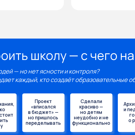
 но нет ясности и контроля?
 каждый, кто создаёт образовательные объекты
Проект
Сделали
Архитекторы
«вписался
красиво —
и педагоги —
в бюджет» —
но детям
говорят
но пришлось
неудобно и не
о разном
переделывать
функционально