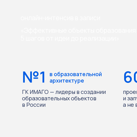
онлайн-интенсив в записи
«Эффективные объекты образования:
5 шагов от идеи до реализации»
№1
60+
в образовательной
архитектуре
ГК ИМАГО — лидеры в создании
проектируе
образовательных объектов
и запускае
в России
а не в теор