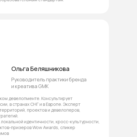
Ольга Беляшникова
Руководитель практики бренда
и креатива GMK
ском девелопменте. Консультирует
ии, в странах СНГ и в Европе. Эксперт
территорий, проектов и девелоперов,
тратегий.
локальной идентичности, кросс-культурности,
?
ектов-призеров Wow Awards, спикер
умов