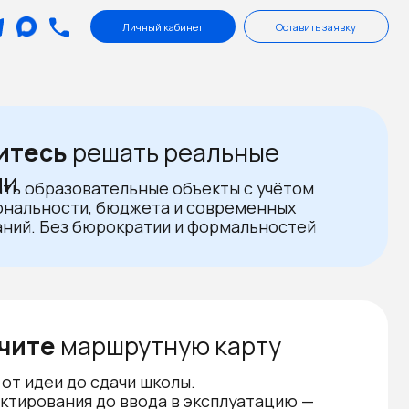
Личный кабинет
Оставить заявку
шать реальные
тельные объекты с учётом
 бюджета и современных
юрократии и формальностей
ршрутную карту
сдачи школы.
до ввода в эксплуатацию —
струментами, кейсами
тикой