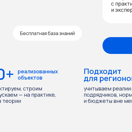
Бесплатная база знаний
Пр
Подходит
реализованных
для регионов
объектов
м, строим
учитываем реалии:
м — на практике,
подрядчиков, нормы
ии
и бюджеты вне мегаполисов