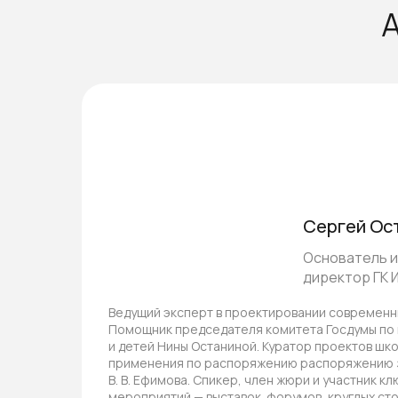
А
Сергей Ос
Основатель и
директор ГК
Ведущий эксперт в проектировании современн
Помощник председателя комитета Госдумы по
и детей Нины Останиной. Куратор проектов шк
применения по распоряжению распоряжению 
В. В. Ефимова. Спикер, член жюри и участник к
мероприятий — выставок. форумов, круглых сто