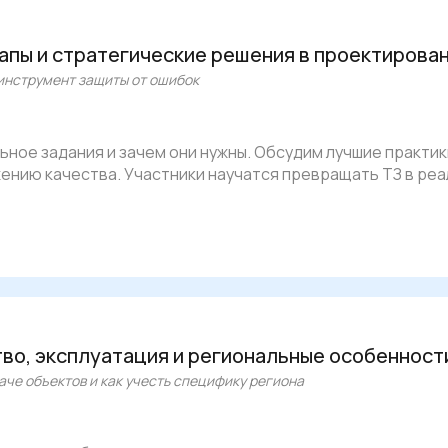
апы и стратегические решения в проектирова
 инструмент защиты от ошибок
ьное задания и зачем они нужны. Обсудим лучшие практик
ению качества. Участники научатся превращать ТЗ в ре
во, эксплуатация и региональные особенност
аче объектов и как учесть специфику региона