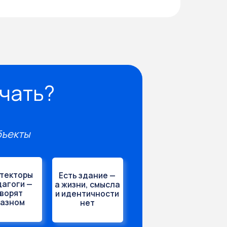
Есть здание —
а жизни, смысла
и идентичности
нет