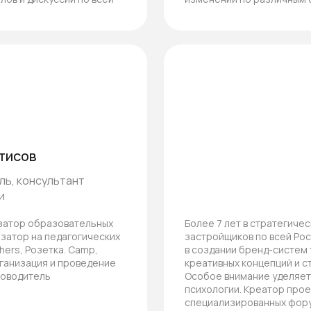
тисов
ь, консультант
и
изатор образовательных
Более 7 лет в стратегиче
изатор на педагогических
застройщиков по всей Росс
hers, Розетка. Сamp,
в создании бренд-систем 
рганизация и проведение
креативных концепций и с
ководитель
Особое внимание уделяет 
ь школу — с чего начать
психологии. Креатор про
специализированных фор