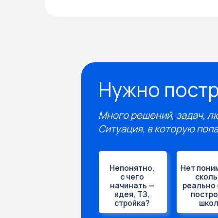
Много решений, задач, людей —
Ситуация, в которую попадает
Непонятно,
Нет понимания,
с чего
сколько
начинать —
реально стоит
идея, ТЗ,
построить
стройка?
школу