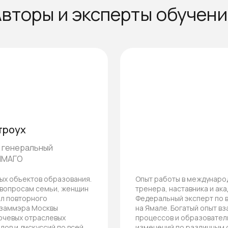
вторы и эксперты обучен
троух
 генеральный
 ИМАГО
ых объектов образования.
Опыт работы в международ
 вопросам семьи, женщин
тренера, наставника и ак
ол повторного
Федеральный эксперт по 
заммэра Москвы
на Ямале. Богатый опыт в
лючевых отраслевых
процессов и образовател
лов и дискуссий по всей
изменений по различным 