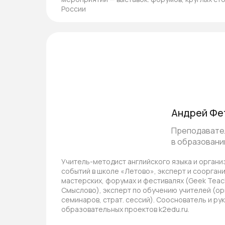
России
Андрей Фе
Преподавател
в образовани
Учитель-методист английского языка и орган
событий в школе «Летово», эксперт и соорган
мастерских, форумах и фестивалях (Geek Teac
Смыслово), эксперт по обучению учителей (о
семинаров, страт. сессий). Сооснователь и ру
Нужно построит
образовательных проектов k2edu.ru.