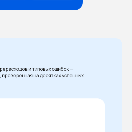
ерерасходов и типовых ошибок —
, проверенная на десятках успешных