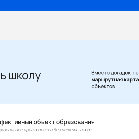
ть школу
Вместо догадок, п
маршрутная карта
объектов
ффективный объект образования
циональное пространство без лишних затрат